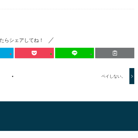
に
は
上
たらシェアしてね！
下
矢
印
ペイしない。
キ
ー
を
使
っ