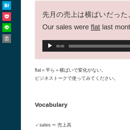
先月の売上は横ばいだった
Our sales were
flat
last mo
音
00:00
声
プ
flat＝平ら＝横ばいで変化がない。
レ
ビジネストークで使ってみてください。
ー
ヤ
Vocabulary
ー
✓
sales ＝ 売上高