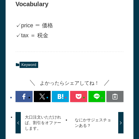
ー
Vocabulary
✓
price ＝ 価格
✓
tax ＝ 税金
Keyword
よかったらシェアしてね！
大口注文いただけれ
なにかサジェスチョ
ば、割引をオファー
ンある？
します。