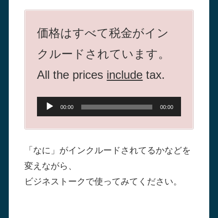
価格はすべて税金がイン
クルードされています。
All the prices
include
tax.
音
00:00
00:00
声
プ
「なに」がインクルードされてるかなどを
レ
変えながら、
ー
ビジネストークで使ってみてください。
ヤ