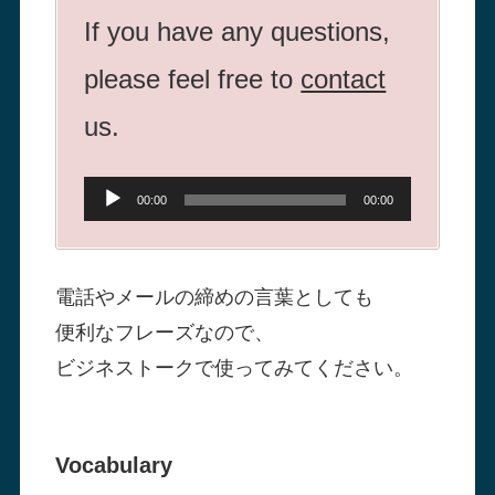
If you have any questions,
please feel free to
contact
us.
音
00:00
00:00
声
プ
電話やメールの締めの言葉としても
レ
便利なフレーズなので、
ー
ビジネストークで使ってみてください。
ヤ
ー
Vocabulary